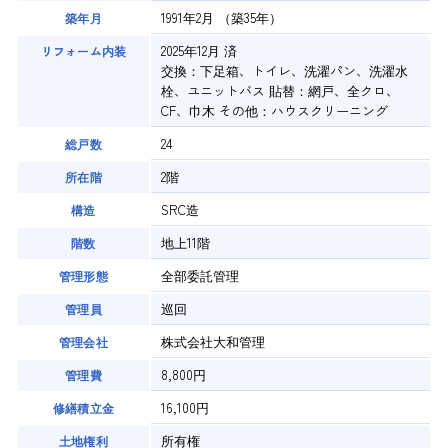
1991年2月
（築35年）
築年月
2025年12月 済
リフォーム内装
交換：下足箱、トイレ、洗濯パン、洗濯水
栓、ユニットバス 貼替：網戸、全クロ、
CF、巾木 その他：ハウスクリーニング
24
総戸数
2階
所在階
SRC造
構造
地上11階
階数
全部委託管理
管理形態
巡回
管理員
株式会社大和管理
管理会社
8,800円
管理費
16,100円
修繕積立金
所有権
土地権利