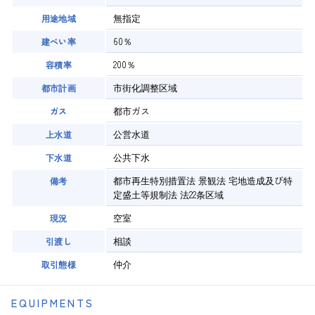
無指定
用途地域
60％
建ぺい率
200％
容積率
市街化調整区域
都市計画
都市ガス
ガス
公営水道
上水道
公共下水
下水道
都市再生特別措置法 景観法 宅地造成及び特
備考
定盛土等規制法 法22条区域
空室
現況
相談
引渡し
仲介
取引態様
EQUIPMENTS