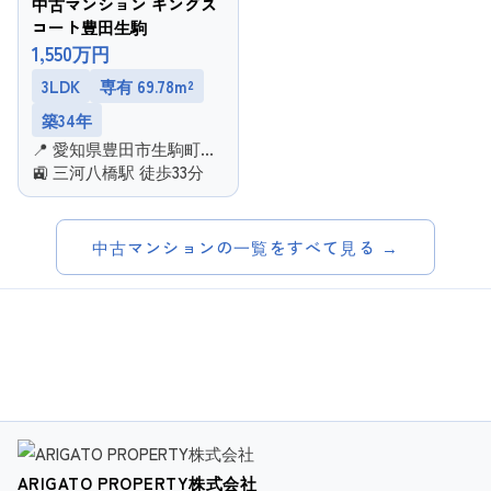
中古マンション キングス
コート豊田生駒
1,550万円
3LDK
専有 69.78m²
築34年
📍 愛知県豊田市生駒町大
坪
🚉 三河八橋駅 徒歩33分
中古マンションの一覧をすべて見る →
ARIGATO PROPERTY株式会社