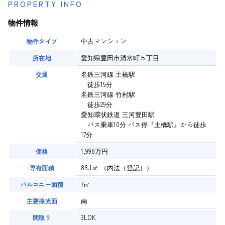
PROPERTY INFO
物件情報
中古マンション
物件タイプ
愛知県豊田市清水町５丁目
所在地
名鉄三河線 土橋駅
交通
徒歩15分
名鉄三河線 竹村駅
徒歩29分
愛知環状鉄道 三河豊田駅
バス乗車10分 バス停『土橋駅』から徒歩
17分
1,998万円
価格
86.1㎡
（内法（登記））
専有面積
7㎡
バルコニー面積
南
主要採光面
3LDK
間取り