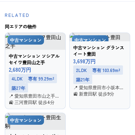
RELATED
同エリアの物件
中古マンション
中古マンション
中古マンション グランス
イート豊田
中古マンション ソシアル
3,698万円
セイワ豊田山之手
2,680万円
2LDK
専有 103.69m²
4LDK
専有 99.29m²
築21年
📍 愛知県豊田市小坂本町
築27年
５丁目
🚉 新豊田駅 徒歩9分
📍 愛知県豊田市山之手３
丁目
🚉 三河豊田駅 徒歩4分
中古マンション