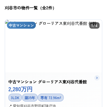
刈谷市の物件一覧（全2件）
中古マンション
1/4
中古マンション グローリアス東刈谷弐番館
2,280万円
3LDK
築35年
専有 72.96m²
📍 愛知県刈谷市野田町陣戸池