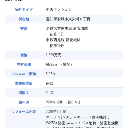
中古マンション
物件タイプ
愛知県安城市東栄町６丁目
所在地
名鉄名古屋本線 新安城駅
交通
徒歩19分
名鉄西尾線 新安城駅
徒歩19分
1,899万円
価格
65.96㎡
（壁芯）
専有面積
9.05㎡
バルコニー面積
南西
主要採光面
3LDK
間取り
1994年12月
（築31年）
築年月
2026年1月 済
リフォーム内装
キッチン(システムキッチン食洗機付：
W2250) 浴室(ユニットバス追焚・浴室乾燥機