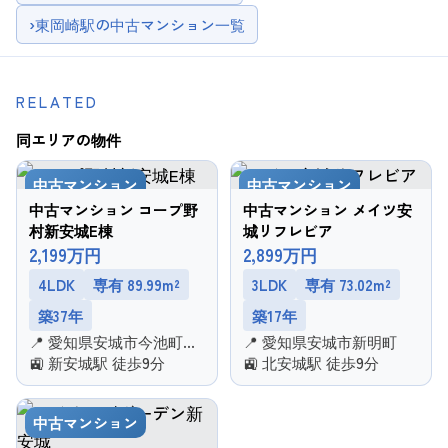
›
東岡崎駅の中古マンション一覧
RELATED
同エリアの物件
中古マンション
中古マンション
中古マンション コープ野
中古マンション メイツ安
村新安城E棟
城リフレビア
2,199万円
2,899万円
4LDK
専有 89.99m²
3LDK
専有 73.02m²
築37年
築17年
📍 愛知県安城市今池町２
📍 愛知県安城市新明町
丁目
🚉 新安城駅 徒歩9分
🚉 北安城駅 徒歩9分
中古マンション