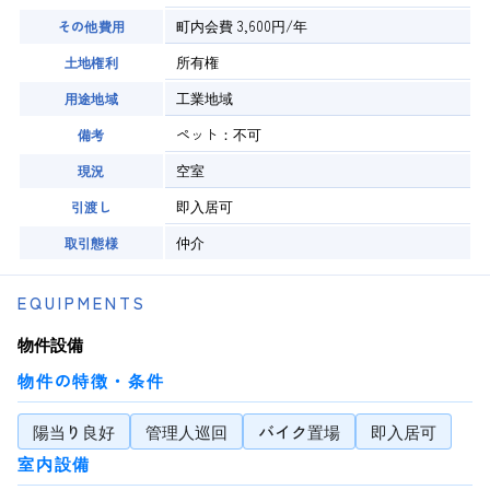
町内会費 3,600円/年
その他費用
所有権
土地権利
工業地域
用途地域
ペット：不可
備考
空室
現況
即入居可
引渡し
仲介
取引態様
EQUIPMENTS
物件設備
物件の特徴・条件
陽当り良好
管理人巡回
バイク置場
即入居可
室内設備