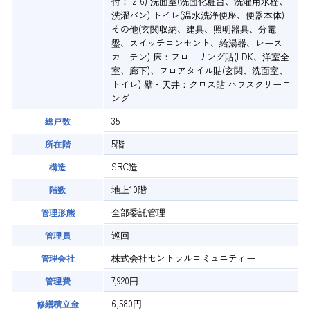
付：1216) 洗面室(洗面化粧台、洗濯用水栓、
洗濯パン) トイレ(温水洗浄便座、便器本体)
その他(玄関収納、建具、照明器具、分電
盤、スイッチコンセント、給湯器、レース
カーテン) 床：フローリング貼(LDK、洋室全
室、廊下)、フロアタイル貼(玄関、洗面室、
トイレ) 壁・天井：クロス貼 ハウスクリーニ
ング
35
総戸数
5階
所在階
SRC造
構造
地上10階
階数
全部委託管理
管理形態
巡回
管理員
株式会社セントラルコミュニティー
管理会社
7,920円
管理費
6,580円
修繕積立金