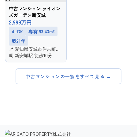
中古マンション ライオン
ズガーデン新安城
2,999万円
4LDK
専有 93.43m²
築21年
📍 愛知県安城市住吉町２
丁目
🚉 新安城駅 徒歩10分
中古マンションの一覧をすべて見る →