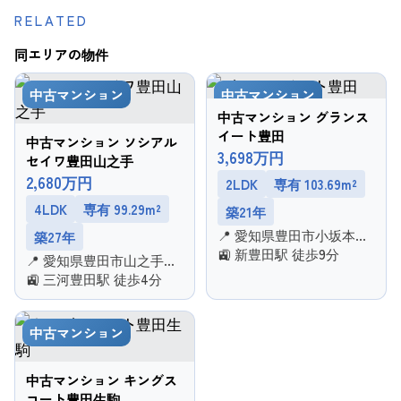
RELATED
同エリアの物件
中古マンション
中古マンション
中古マンション グランス
イート豊田
中古マンション ソシアル
3,698万円
セイワ豊田山之手
2,680万円
2LDK
専有 103.69m²
4LDK
専有 99.29m²
築21年
📍 愛知県豊田市小坂本町
築27年
５丁目
🚉 新豊田駅 徒歩9分
📍 愛知県豊田市山之手３
丁目
🚉 三河豊田駅 徒歩4分
中古マンション
中古マンション キングス
コート豊田生駒