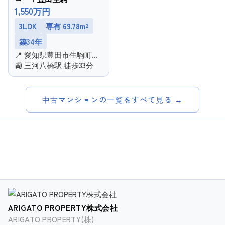
1,550万円
3LDK
専有 69.78m²
築34年
📍 愛知県豊田市生駒町大
坪
🚉 三河八橋駅 徒歩33分
中古マンションの一覧をすべて見る →
ARIGATO PROPERTY株式会社
ARIGATO PROPERTY(株)