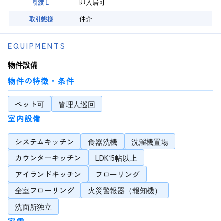
即入居可
引渡し
仲介
取引態様
EQUIPMENTS
物件設備
物件の特徴・条件
ペット可
管理人巡回
室内設備
システムキッチン
食器洗機
洗濯機置場
カウンターキッチン
LDK15帖以上
アイランドキッチン
フローリング
全室フローリング
火災警報器（報知機）
洗面所独立
家電