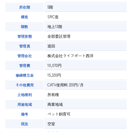
5階
所在階
SRC造
構造
地上13階
階数
全部委託管理
管理形態
巡回
管理員
株式会社ライフポート西洋
管理会社
10,070円
管理費
15,320円
修繕積立金
CATV使用料 220円/月
その他費用
所有権
土地権利
商業地域
用途地域
ペット飼育可
備考
空室
現況