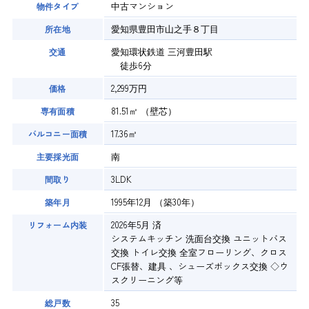
中古マンション
物件タイプ
愛知県豊田市山之手８丁目
所在地
愛知環状鉄道 三河豊田駅
交通
徒歩6分
2,299万円
価格
81.51㎡
（壁芯）
専有面積
17.36㎡
バルコニー面積
南
主要採光面
3LDK
間取り
1995年12月
（築30年）
築年月
2026年5月 済
リフォーム内装
システムキッチン 洗面台交換 ユニットバス
交換 トイレ交換 全室フローリング、クロス
CF張替、建具 、シューズボックス交換 ◇ウ
スクリーニング等
35
総戸数